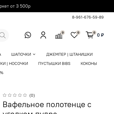
ркет от 3 500р
8-961-676-59-89
0
0
0
0 ₽
А
ШАПОЧКИ
ДЖЕМПЕР | ШТАНИШКИ
КИ | НОСОЧКИ
ПУСТЫШКИ BIBS
КОКОНЫ
0%
(0)
Вафельное полотенце с
уголком пудра