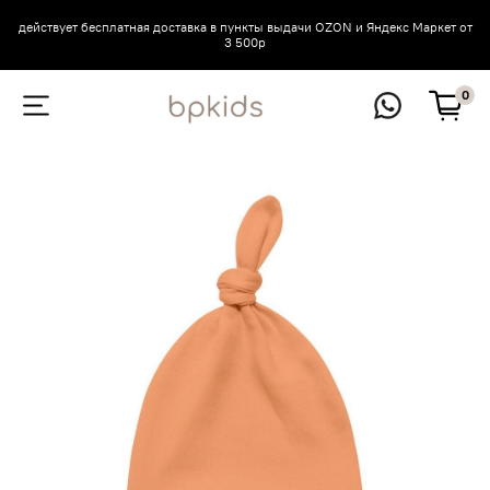
действует бесплатная доставка в пункты выдачи OZON и Яндекс Маркет от
3 500р
0