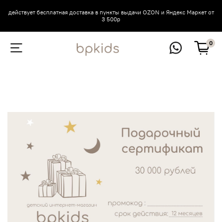
действует бесплатная доставка в пункты выдачи OZON и Яндекс Маркет от
3 500р
0