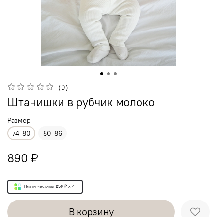
(0)
Штанишки в рубчик молоко
Размер
74-80
80-86
890 ₽
Плати частями
250 ₽
x 4
В корзину