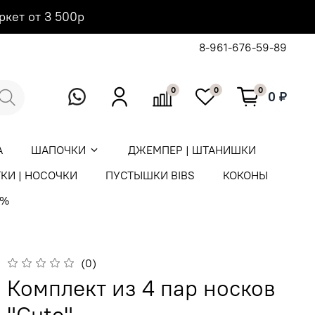
ркет от 3 500р
8-961-676-59-89
0
0
0
0 ₽
А
ШАПОЧКИ
ДЖЕМПЕР | ШТАНИШКИ
КИ | НОСОЧКИ
ПУСТЫШКИ BIBS
КОКОНЫ
0%
(0)
Комплект из 4 пар носков
"Cute"