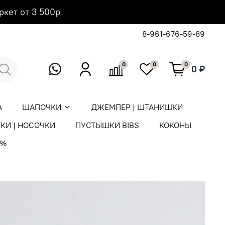
ркет от 3 500р
8-961-676-59-89
0
0
0
0 ₽
А
ШАПОЧКИ
ДЖЕМПЕР | ШТАНИШКИ
КИ | НОСОЧКИ
ПУСТЫШКИ BIBS
КОКОНЫ
0%