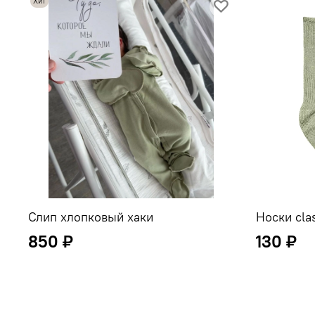
Хит
Слип хлопковый хаки
Носки cla
850 ₽
130 ₽